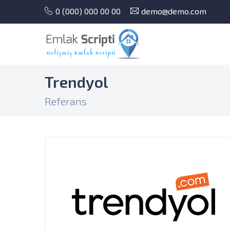
0 (000) 000 00 00
demo@demo.com
Trendyol
Referans