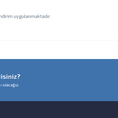
 indirim uygulanmaktadır.
isiniz?
ı olacağız.