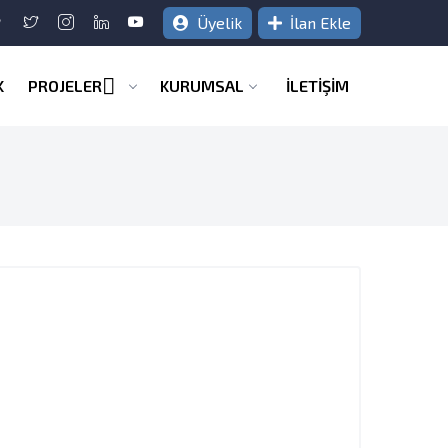
Üyelik
İlan Ekle
K
PROJELER
KURUMSAL
İLETİŞİM