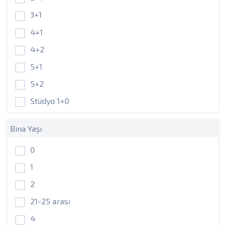
3+1
4+1
4+2
5+1
5+2
Stüdyo 1+0
Bina Yaşı
0
1
2
21-25 arası
4