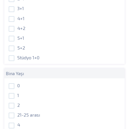
3+1
4+1
4+2
5+1
5+2
Stüdyo 1+0
Bina Yaşı
0
1
2
21-25 arası
4