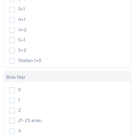
3+1
4+1
4+2
5+1
5+2
Stüdyo 1+0
Bina Yaşı
0
1
2
21-25 arası
4