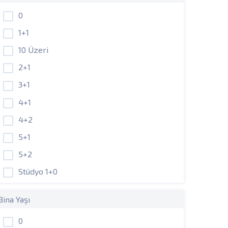
0
1+1
10 Üzeri
2+1
3+1
4+1
4+2
5+1
5+2
Stüdyo 1+0
Bina Yaşı
0