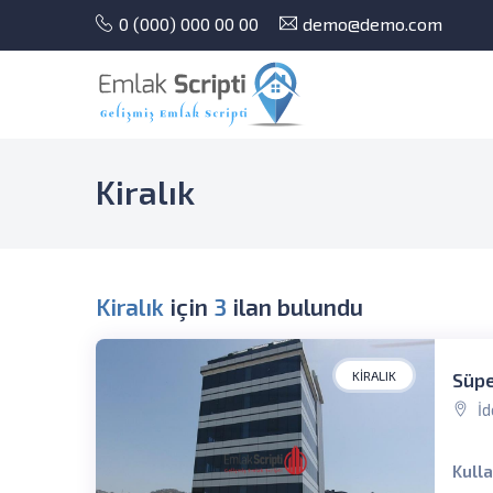
0 (000) 000 00 00
demo@demo.com
Kiralık
Kiralık
için
3
ilan bulundu
KIRALIK
Süpe
İd
Kull