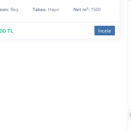
anım:
Boş
Takas:
Hayır
Net m²:
1500
00 TL
İncele