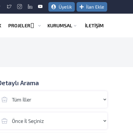
Üyelik
İlan Ekle
K
PROJELER
KURUMSAL
İLETİŞİM
Detaylı Arama