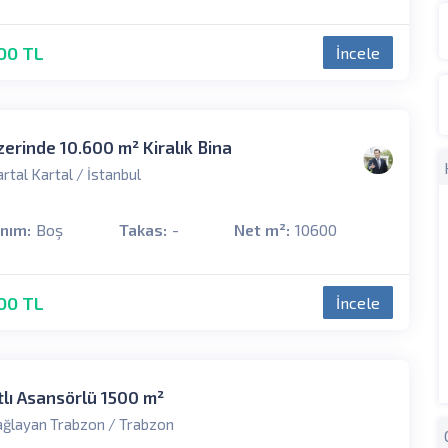
00 TL
İncele
zerinde 10.600 m² Kiralık Bina
rtal Kartal / İstanbul
anım:
Boş
Takas:
-
Net m²:
10600
00 TL
İncele
tlı Asansörlü 1500 m²
ğlayan Trabzon / Trabzon