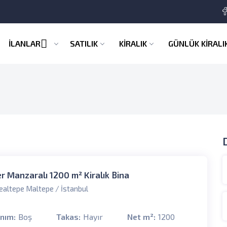
İLANLAR
SATILIK
KİRALIK
GÜNLÜK KİRALI
r Manzaralı 1200 m² Kiralık Bina
ealtepe Maltepe / İstanbul
anım:
Boş
Takas:
Hayır
Net m²:
1200