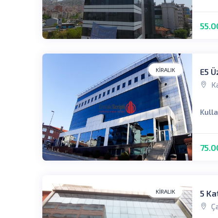
55.0
KIRALIK
E5 Ü
Ka
Kull
75.0
KIRALIK
5 Ka
Ça