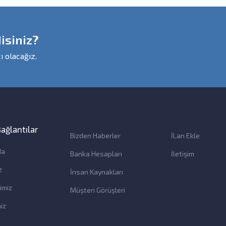
isiniz?
ı olacağız.
 Bağlantılar
Bizden Haberler
İLan Ekle
da
Banka Hesapları
İletişim
z
İnsan Kaynakları
imiz
Müşteri Görüşleri
iz