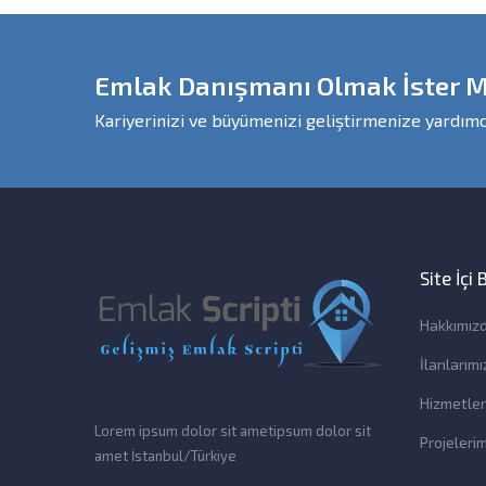
Emlak Danışmanı Olmak İster M
Kariyerinizi ve büyümenizi geliştirmenize yardımc
Site İçi
Hakkımız
İlanlarımı
Hizmetler
Lorem ipsum dolor sit ametipsum dolor sit
Projelerim
amet İstanbul/Türkiye