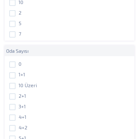
10
2
5
7
Oda Sayısı
0
1+1
10 Üzeri
2+1
3+1
4+1
4+2
5+1