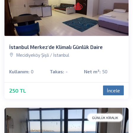
İstanbul Merkez'de Klimalı Günlük Daire
Mecidiyeköy Şişli / İstanbul
Kullanım:
0
Takas:
-
Net m²:
50
250 TL
İncele
GÜNLÜK KIRALIK