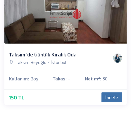
Taksim 'de Günlük Kiralık Oda
Taksim Beyoğlu / İstanbul
Kullanım:
Boş
Takas:
-
Net m²:
30
150 TL
İncele