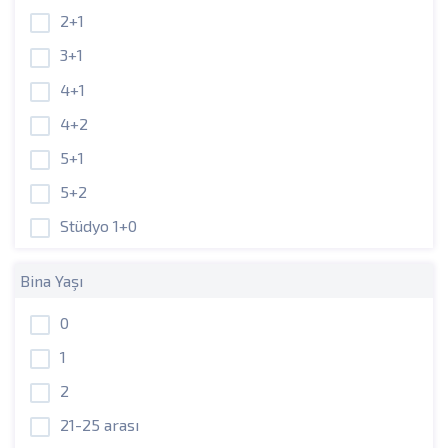
2+1
3+1
4+1
4+2
5+1
5+2
Stüdyo 1+0
Bina Yaşı
0
1
2
21-25 arası