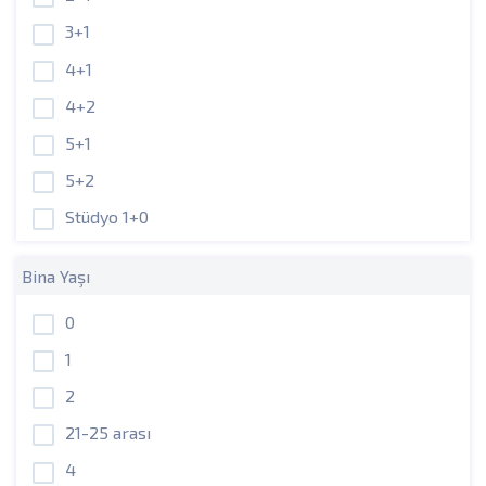
3+1
4+1
4+2
5+1
5+2
Stüdyo 1+0
Bina Yaşı
0
1
2
21-25 arası
4