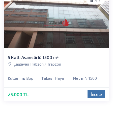
KIRALIK
5 Katlı Asansörlü 1500 m²
Çağlayan Trabzon / Trabzon
Kullanım:
Boş
Takas:
Hayır
Net m²:
1500
25.000 TL
İncele