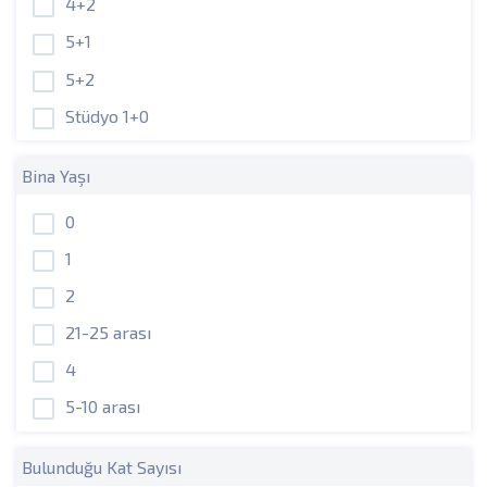
4+2
5+1
5+2
Stüdyo 1+0
Bina Yaşı
0
1
2
21-25 arası
4
5-10 arası
Bulunduğu Kat Sayısı