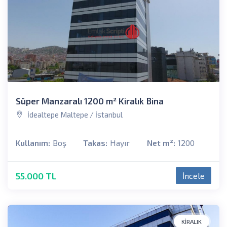
Süper Manzaralı 1200 m² Kiralık Bina
İdealtepe Maltepe / İstanbul
Kullanım:
Boş
Takas:
Hayır
Net m²:
1200
55.000 TL
İncele
KIRALIK