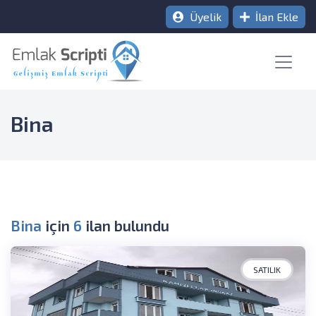
Üyelik
İlan Ekle
Bina
Bina
için
6
ilan bulundu
SATILIK