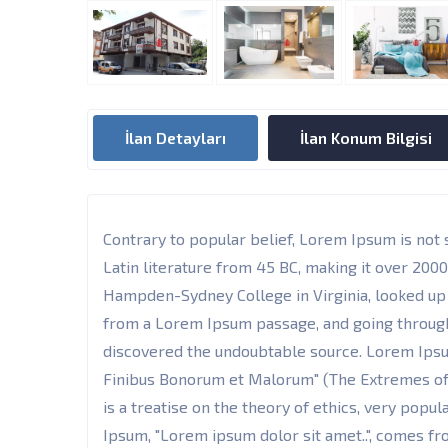
İlan Detayları
İlan Konum Bilgisi
Contrary to popular belief, Lorem Ipsum is not s
Latin literature from 45 BC, making it over 2000
Hampden-Sydney College in Virginia, looked up
from a Lorem Ipsum passage, and going through t
discovered the undoubtable source. Lorem Ipsum
Finibus Bonorum et Malorum" (The Extremes of G
is a treatise on the theory of ethics, very popul
Ipsum, "Lorem ipsum dolor sit amet..", comes from