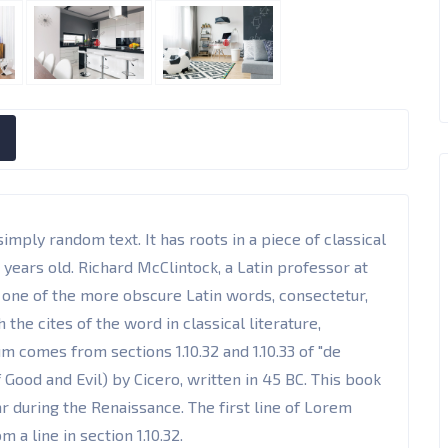
imply random text. It has roots in a piece of classical
 years old. Richard McClintock, a Latin professor at
 one of the more obscure Latin words, consectetur,
he cites of the word in classical literature,
 comes from sections 1.10.32 and 1.10.33 of "de
ood and Evil) by Cicero, written in 45 BC. This book
ar during the Renaissance. The first line of Lorem
 a line in section 1.10.32.