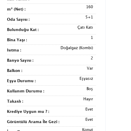
160
m² (Net) :
5+1
Oda Sayısı :
Çatı Katı
Bulunduğu Kat :
1
Bina Yaşı :
Doğalgaz (Kombi)
Isıtma :
2
Banyo Sayısı :
Var
Balkon :
Eşyasız
Eşya Durumu :
Boş
Kullanım Durumu :
Hayır
Takaslı :
Evet
Krediye Uygun mu ? :
Evet
Görüntülü Arama İle Gezi :
Konut