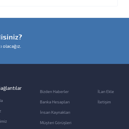
isiniz?
ı olacağız.
 Bağlantılar
Bizden Haberler
İLan Ekle
da
Banka Hesapları
İletişim
z
İnsan Kaynakları
imiz
Müşteri Görüşleri