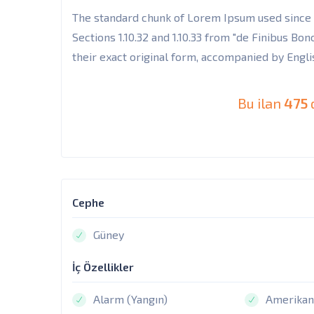
The standard chunk of Lorem Ipsum used since 
Sections 1.10.32 and 1.10.33 from "de Finibus B
their exact original form, accompanied by Engli
Bu ilan
475
Cephe
Güney
İç Özellikler
Alarm (Yangın)
Amerikan