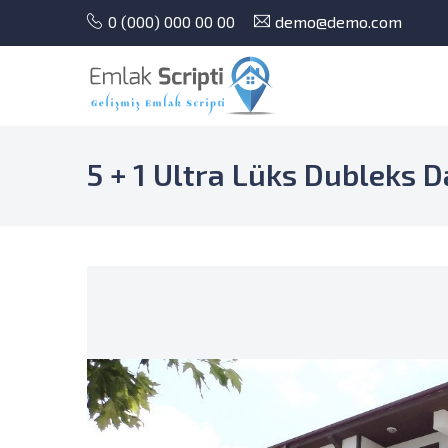
0 (000) 000 00 00
demo@demo.com
5 + 1 Ultra Lüks Dubleks D