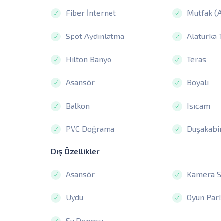
Fiber İnternet
Mutfak (
Spot Aydınlatma
Alaturka 
Hilton Banyo
Teras
Asansör
Boyalı
Balkon
Isıcam
PVC Doğrama
Duşakabi
Dış Özellikler
Asansör
Kamera S
Uydu
Oyun Park
Su Deposu