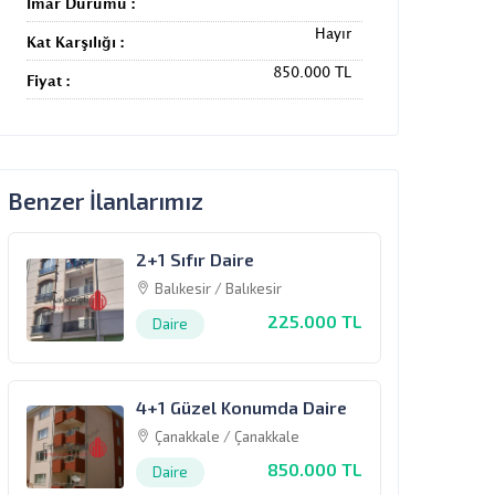
İmar Durumu :
Hayır
Kat Karşılığı :
850.000 TL
Fiyat :
Benzer İlanlarımız
2+1 Sıfır Daire
Balıkesir / Balıkesir
225.000 TL
Daire
4+1 Güzel Konumda Daire
Çanakkale / Çanakkale
850.000 TL
Daire