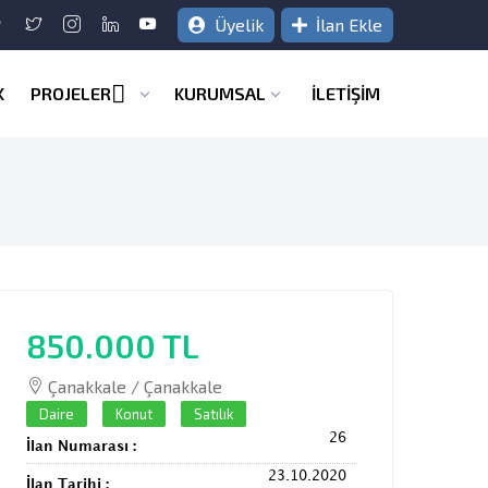
Üyelik
İlan Ekle
K
PROJELER
KURUMSAL
İLETİŞİM
850.000 TL
Çanakkale / Çanakkale
Daire
Konut
Satılık
26
İlan Numarası :
23.10.2020
İlan Tarihi :