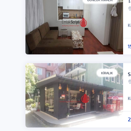
T
K
1
KIRALIK
S
K
2