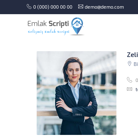
0 (000) 000 00 00
demo@demo.com
Zel
Bi
0
t