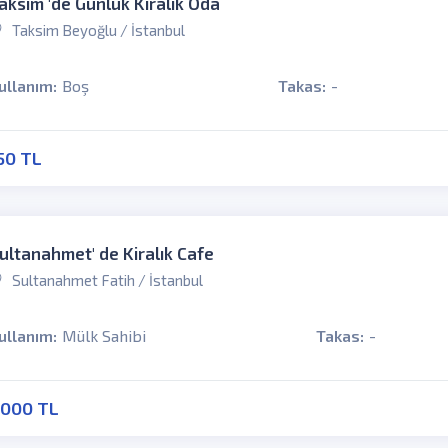
aksim 'de Günlük Kiralık Oda
Taksim Beyoğlu / İstanbul
ullanım:
Boş
Takas:
-
50 TL
ultanahmet' de Kiralık Cafe
Sultanahmet Fatih / İstanbul
ullanım:
Mülk Sahibi
Takas:
-
000 TL