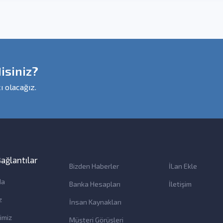
isiniz?
ı olacağız.
 Bağlantılar
Bizden Haberler
İLan Ekle
da
Banka Hesapları
İletişim
z
İnsan Kaynakları
imiz
Müşteri Görüşleri