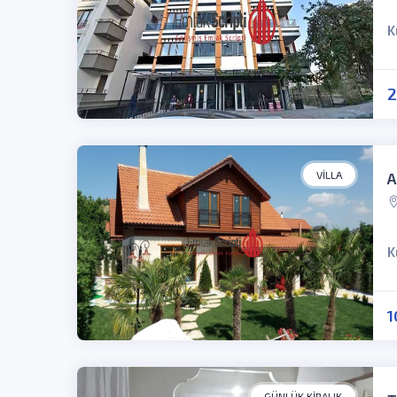
K
2
VILLA
A
K
1
GÜNLÜK KIRALIK