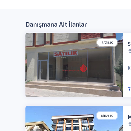
Danışmana Ait İlanlar
SATILIK
S
K
7
KIRALIK
M