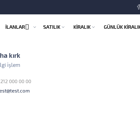
İLANLAR
SATILIK
KİRALIK
GÜNLÜK KİRALI
iha kırk
lgi i̇şlem
212 000 00 00
est@test.com