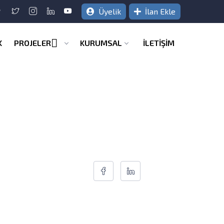
Üyelik
İlan Ekle
K
PROJELER
KURUMSAL
İLETİŞİM