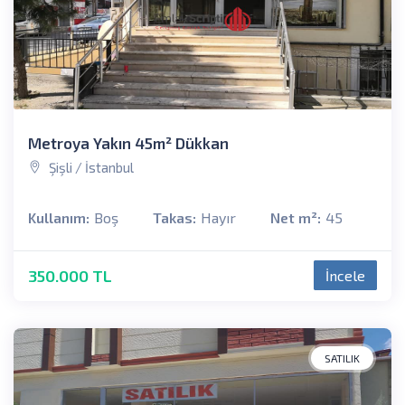
Metroya Yakın 45m² Dükkan
Şişli / İstanbul
Kullanım:
Boş
Takas:
Hayır
Net m²:
45
350.000 TL
İncele
SATILIK