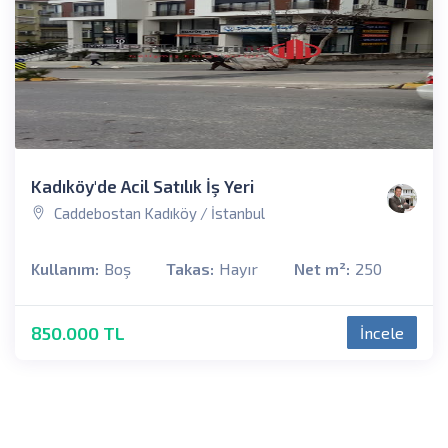
Kadıköy'de Acil Satılık İş Yeri
Caddebostan Kadıköy / İstanbul
Kullanım:
Boş
Takas:
Hayır
Net m²:
250
850.000 TL
İncele