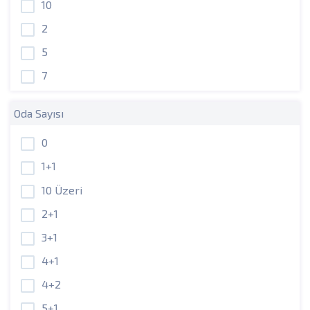
10
2
5
7
Oda Sayısı
0
1+1
10 Üzeri
2+1
3+1
4+1
4+2
5+1