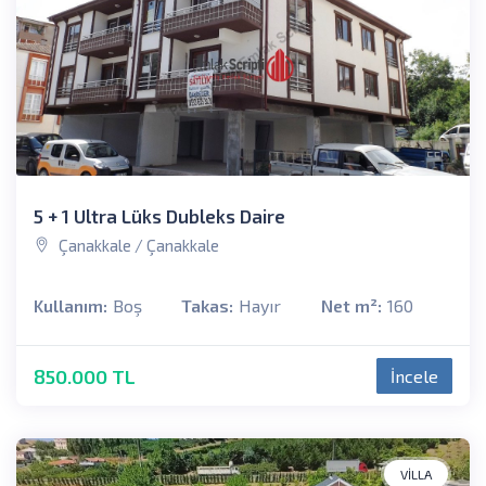
5 + 1 Ultra Lüks Dubleks Daire
Çanakkale / Çanakkale
Kullanım:
Boş
Takas:
Hayır
Net m²:
160
850.000 TL
İncele
VILLA