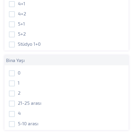
4+1
4+2
5+1
5+2
Stüdyo 1+0
Bina Yaşı
0
1
2
21-25 arası
4
5-10 arası