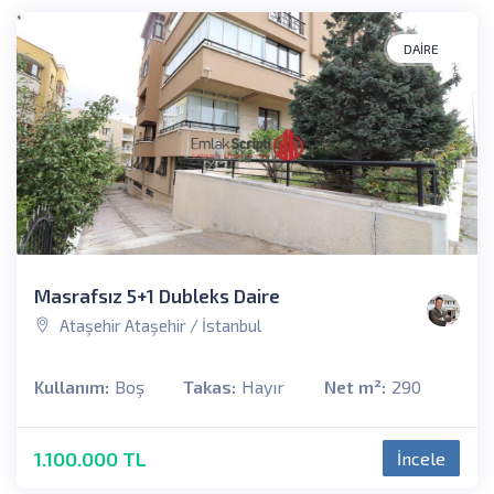
DAIRE
Masrafsız 5+1 Dubleks Daire
Ataşehir Ataşehir / İstanbul
Kullanım:
Boş
Takas:
Hayır
Net m²:
290
1.100.000 TL
İncele