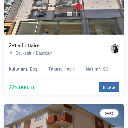
2+1 Sıfır Daire
Balıkesir / Balıkesir
Kullanım:
Boş
Takas:
Hayır
Net m²:
90
225.000 TL
İncele
DAIRE