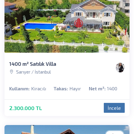
1400 m² Satılık Villa
Sarıyer / İstanbul
Kullanım:
Kiracılı
Takas:
Hayır
Net m²:
1400
2.300.000 TL
İncele