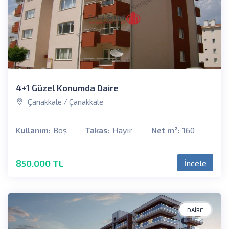
4+1 Güzel Konumda Daire
Çanakkale / Çanakkale
Kullanım:
Boş
Takas:
Hayır
Net m²:
160
850.000 TL
İncele
DAIRE