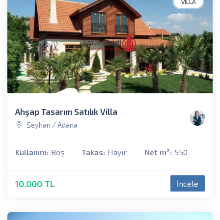
VILLA
Ahşap Tasarım Satılık Villa
Seyhan / Adana
Kullanım:
Boş
Takas:
Hayır
Net m²:
550
10.000 TL
İncele