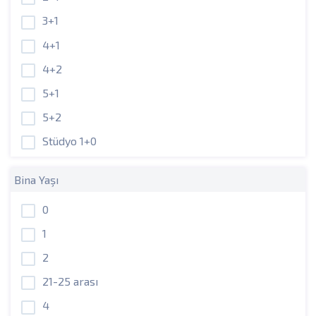
3+1
4+1
4+2
5+1
5+2
Stüdyo 1+0
Bina Yaşı
0
1
2
21-25 arası
4