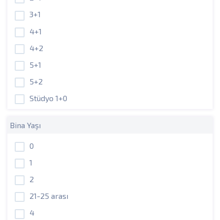
3+1
4+1
4+2
5+1
5+2
Stüdyo 1+0
Bina Yaşı
0
1
2
21-25 arası
4