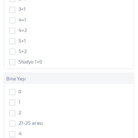
3+1
4+1
4+2
5+1
5+2
Stüdyo 1+0
Bina Yaşı
0
1
2
21-25 arası
4