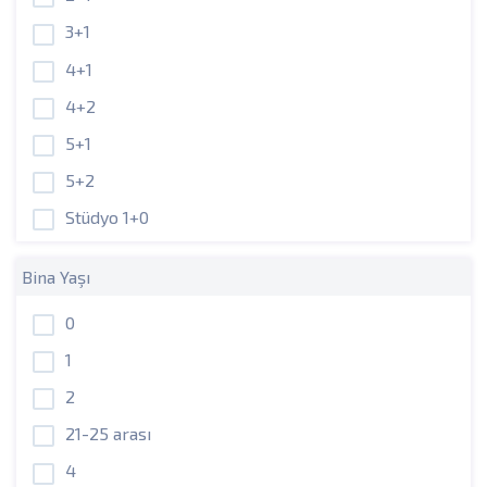
3+1
4+1
4+2
5+1
5+2
Stüdyo 1+0
Bina Yaşı
0
1
2
21-25 arası
4