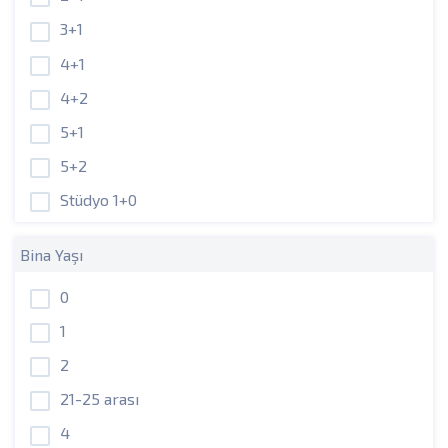
3+1
4+1
4+2
5+1
5+2
Stüdyo 1+0
Bina Yaşı
0
1
2
21-25 arası
4