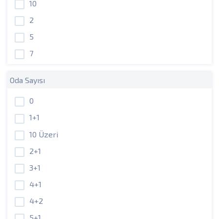
10
2
5
7
Oda Sayısı
0
1+1
10 Üzeri
2+1
3+1
4+1
4+2
5+1