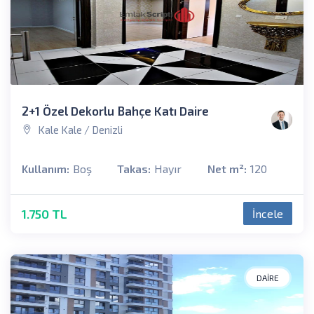
2+1 Özel Dekorlu Bahçe Katı Daire
Kale Kale / Denizli
Kullanım:
Boş
Takas:
Hayır
Net m²:
120
1.750 TL
İncele
DAIRE