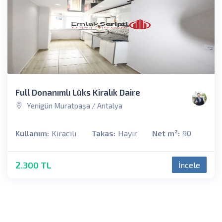
Full Donanımlı Lüks Kiralık Daire
Yenigün Muratpaşa / Antalya
Kullanım:
Kiracılı
Takas:
Hayır
Net m²:
90
2.300 TL
İncele