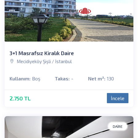
3+1 Masrafsız Kiralık Daire
Mecidiyeköy Şişli / İstanbul
Kullanım:
Boş
Takas:
-
Net m²:
130
2.750 TL
İncele
DAIRE