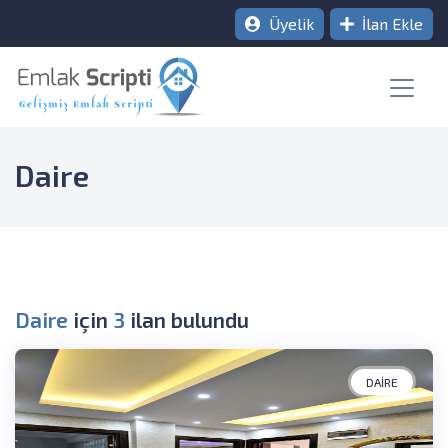
Üyelik
İlan Ekle
Daire
Daire
için
3
ilan bulundu
DAIRE