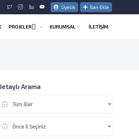
Üyelik
İlan Ekle
K
PROJELER
KURUMSAL
İLETİŞİM
Detaylı Arama