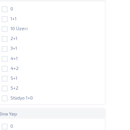
0
1+1
10 Üzeri
2+1
3+1
4+1
4+2
5+1
5+2
Stüdyo 1+0
Bina Yaşı
0