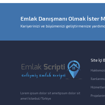
Emlak Danışmanı Olmak İster M
Kariyerinizi ve büyümenizi geliştirmenize yardımc
Site İçi
Hakkımız
İlanlarımı
Hizmetler
Lorem ipsum dolor sit ametipsum dolor sit
Projelerim
amet İstanbul/Türkiye