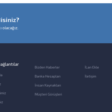
isiniz?
ı olacağız.
 Bağlantılar
Bizden Haberler
İLan Ekle
da
Banka Hesapları
İletişim
z
İnsan Kaynakları
imiz
Müşteri Görüşleri
iz