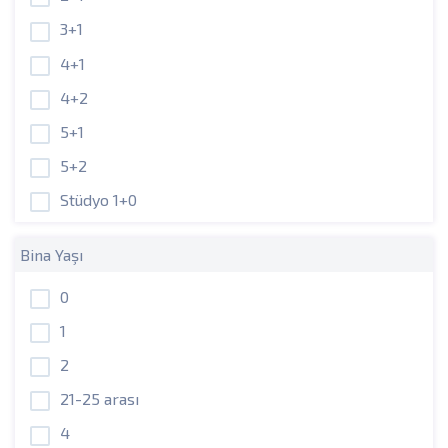
3+1
4+1
4+2
5+1
5+2
Stüdyo 1+0
Bina Yaşı
0
1
2
21-25 arası
4