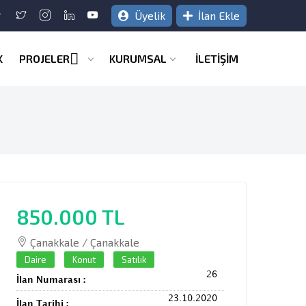
Üyelik
İlan Ekle
K
PROJELER
KURUMSAL
İLETİŞİM
850.000 TL
Çanakkale / Çanakkale
Daire
Konut
Satılık
26
İlan Numarası :
23.10.2020
İlan Tarihi :