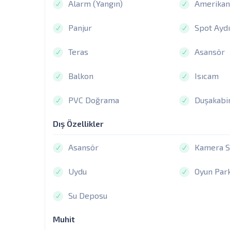
Alarm (Yangın)
Amerikan
Panjur
Spot Ayd
Teras
Asansör
Balkon
Isıcam
PVC Doğrama
Duşakabi
Dış Özellikler
Asansör
Kamera S
Uydu
Oyun Park
Su Deposu
Muhit