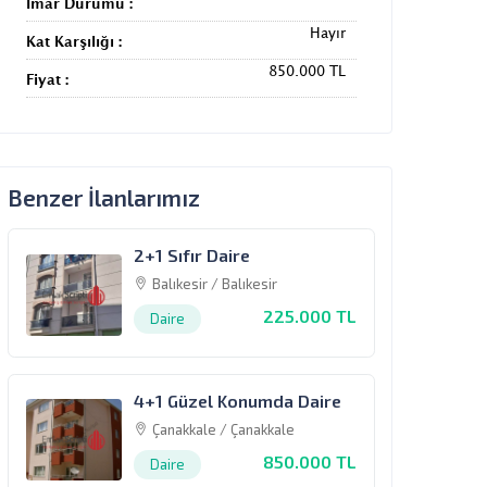
İmar Durumu :
Hayır
Kat Karşılığı :
850.000 TL
Fiyat :
Benzer İlanlarımız
2+1 Sıfır Daire
Balıkesir / Balıkesir
225.000 TL
Daire
4+1 Güzel Konumda Daire
Çanakkale / Çanakkale
850.000 TL
Daire