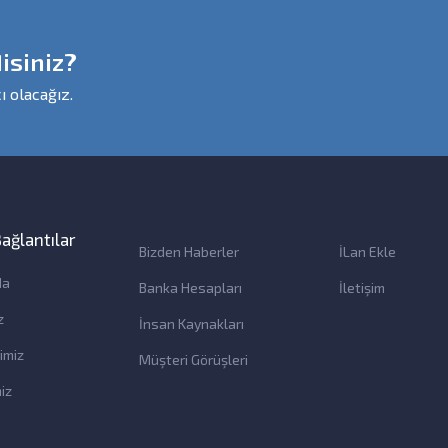
isiniz?
ı olacağız.
 Bağlantılar
Bizden Haberler
İLan Ekle
da
Banka Hesapları
İletişim
z
İnsan Kaynakları
imiz
Müşteri Görüşleri
iz