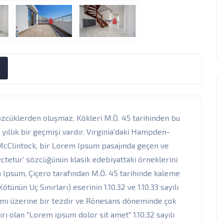
özcüklerden oluşmaz. Kökleri M.Ö. 45 tarihinden bu
yıllık bir geçmişi vardır. Virginia'daki Hampden-
McClintock, bir Lorem Ipsum pasajında geçen ve
ectetur' sözcüğünün klasik edebiyattaki örneklerini
m Ipsum, Çiçero tarafından M.Ö. 45 tarihinde kaleme
ünün Uç Sınırları) eserinin 1.10.32 ve 1.10.33 sayılı
amı üzerine bir tezdir ve Rönesans döneminde çok
rı olan "Lorem ipsum dolor sit amet" 1.10.32 sayılı