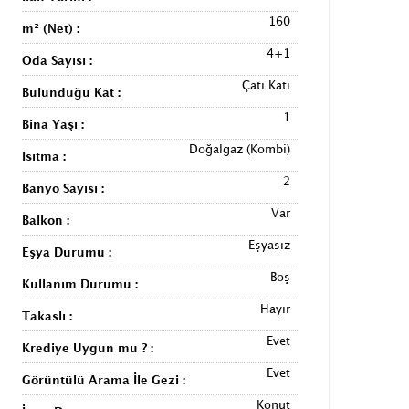
160
m² (Net) :
4+1
Oda Sayısı :
Çatı Katı
Bulunduğu Kat :
1
Bina Yaşı :
Doğalgaz (Kombi)
Isıtma :
2
Banyo Sayısı :
Var
Balkon :
Eşyasız
Eşya Durumu :
Boş
Kullanım Durumu :
Hayır
Takaslı :
Evet
Krediye Uygun mu ? :
Evet
Görüntülü Arama İle Gezi :
Konut