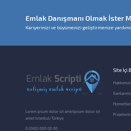
Emlak Danışmanı Olmak İster M
Kariyerinizi ve büyümenizi geliştirmenize yardımc
Site İçi
Hakkımız
İlanlarımı
Hizmetler
Lorem ipsum dolor sit ametipsum dolor sit
Projelerim
amet İstanbul/Türkiye
0 (000) 000 00 00