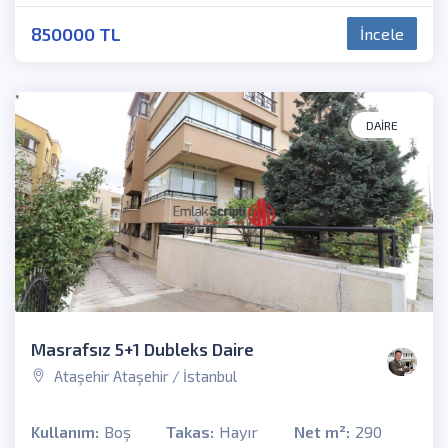
850000 TL
İncele
DAIRE
Masrafsız 5+1 Dubleks Daire
Ataşehir Ataşehir / İstanbul
Kullanım:
Boş
Takas:
Hayır
Net m²:
290