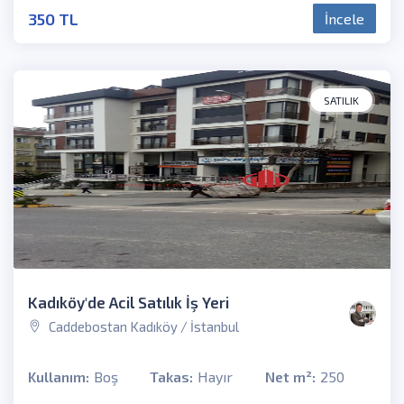
350 TL
İncele
SATILIK
Kadıköy'de Acil Satılık İş Yeri
Caddebostan Kadıköy / İstanbul
Kullanım:
Boş
Takas:
Hayır
Net m²:
250