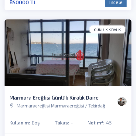
850000 TL
İncele
GÜNLÜK KIRALIK
Marmara Ereğlisi Günlük Kiralık Daire
Marmaraereğlisi Marmaraereğlisi / Tekirdağ
Kullanım:
Boş
Takas:
-
Net m²:
45